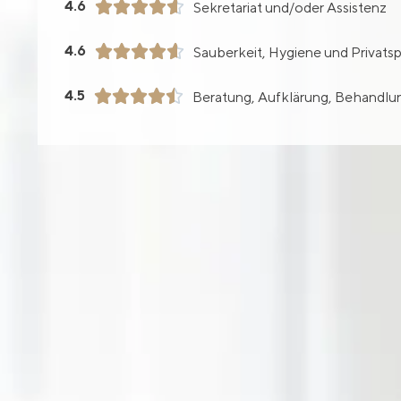
4.6





Sekretariat und/oder Assistenz
4.6





Sauberkeit, Hygiene und Privats
4.5





Beratung, Aufklärung, Behandlun