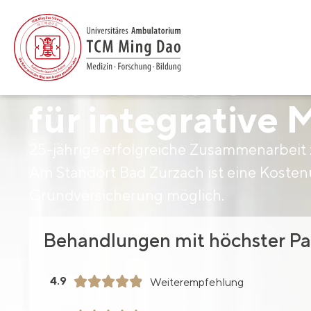
Universitäre Am
für integrative 
25-jährige erfolgreiche Zusammenarbeit
Am Standort Bad Zurzach ist eine Koste
Grundversicherung möglich.
Behandlungen mit höchster Pa
4.9





Weiterempfehlung