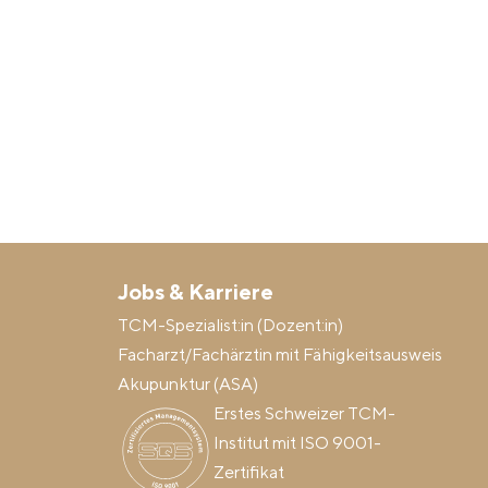
Jobs & Karriere
TCM-Spezialist:in (Dozent:in)
Facharzt/Fachärztin mit Fähigkeitsausweis
Akupunktur (ASA)
Erstes Schweizer TCM-
Institut mit ISO 9001-
Zertifikat